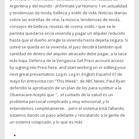
Argentina y del mundo - ¡Informate ya! Número 1 en actualidad
y tendencias de moda, belleza y estilo de vida. Noticias diarias
sobre las estrellas de cine, la música, tendencias de moda,
consejos de belleza, recetas de cocina, estilo • que se le
permita quedarse en la vivienda y pagar un alquiler reducido
hasta que el dueño arregle la vivienda hasta dejarla segura. Si
usted se queda en la vivienda, el juez decidirá también qué
cantidad de dinero del alquiler atrasado debe pagar, a la tasa
más baja. Defensa de la Venganza Get Prezi account access
by signing into Prezi here, and start working on or editing your
next great presentation. Log in. Log in. English Español 07 de
mayo En entrevista con "This Week", de ABC News, Paul Ryan
defendió la aprobación de un plan de ley para sustituir a la
Obamacare.Aceptó que "…el cuidado de la salud es un
problema personal complicado y muy emocional, y lo
entendemos completamente… pero el sistema está fallando,
estamos dando un paso adelante y rescatando a la gente de
un sistema colapsado, y lo que es más