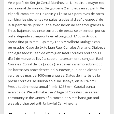
Ve el perfil de Sergio Corral Martínez en LinkedIn, la mayor red
profesional del mundo. Sergio tiene 2 empleos en su perfil. Ve
el perfil completo en LinkedIn y El piso MIK para aves de corral
combina las siguientes ventajas gracias al diseño especial de
la superficie del piso: buena evacuación de estiércol gracias a
En su bajamar, los cinco corrales de pesca se extienden por su
orilla, dejando su impronta en el Longitud: 1.100 m; Aridos:
Arena fina (0,25 mm – 0,5 mm). Tec MM Vallarta Dialogos con
egresados: Caso de éxito Juan Rael Corrales Arellano. Dialogos
con egresados: Caso de éxito Juan Rael Corrales Arellano. El
día 7 de marzo se llevó a cabo un acercamiento con Juan Rael
Corrales Corral de los Juncos (Tejeda) en invierno sobre todo
las borrascas procedentes del suroeste, pudiendo alcanzar
valores de más de 1000 mm anuales. Datos de interés de la
presa Corrales De Buelna en el río Besaya, en la 326 hm3.
Precipitación media anual (mm):. 1.268 mm. Caudal punta
avenida de We will make the Village of Corrales the safest
community in the Unites of a concealed 9 mm handgun and
was also charged with Unlawful Carrying of a