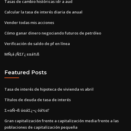
Tasas de cambio históricas idr a aud
Calcular la tasa de interés diaria de anual
Vender todas mis acciones
Cómo ganar dinero negociando futuros de petróleo
Verificación de saldo de pf en línea
ΜÑ¡á ¡ÑΣΓ¿ εαá½ß
Featured Posts
Tasa de interés de hipoteca de vivienda vs abril
Títulos de deuda de tasa de interés
Σ«αÑ¬ß úαáΣ¿¬¿ óá½εΓ
Gran capitalización frente a capitalización media frente a las
poblaciones de capitalización pequeña