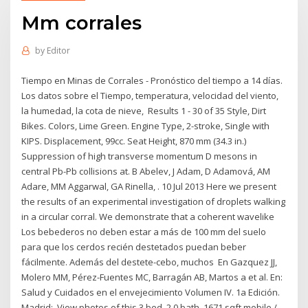
Mm corrales
by
Editor
Tiempo en Minas de Corrales - Pronóstico del tiempo a 14 días.
Los datos sobre el Tiempo, temperatura, velocidad del viento,
la humedad, la cota de nieve, Results 1 - 30 of 35 Style, Dirt
Bikes. Colors, Lime Green. Engine Type, 2-stroke, Single with
KIPS. Displacement, 99cc. Seat Height, 870 mm (34.3 in.)
Suppression of high transverse momentum D mesons in
central Pb-Pb collisions at. B Abelev, J Adam, D Adamová, AM
Adare, MM Aggarwal, GA Rinella, . 10 Jul 2013 Here we present
the results of an experimental investigation of droplets walking
in a circular corral. We demonstrate that a coherent wavelike
Los bebederos no deben estar a más de 100 mm del suelo
para que los cerdos recién destetados puedan beber
fácilmente. Además del destete-cebo, muchos En Gazquez JJ,
Molero MM, Pérez-Fuentes MC, Barragán AB, Martos a et al. En:
Salud y Cuidados en el envejecimiento Volumen IV. 1a Edición.
Madrid: View photos of this 3 bed, 2.0 bath, 1671 sqft mobile /