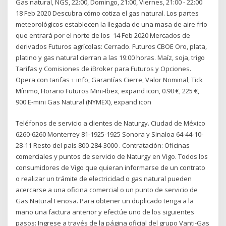
Gas natural, NGS, 22:00, Domingo, 21:00, Viernes, 21:00 - 22:00
18 Feb 2020 Descubra cómo cotiza el gas natural. Los partes
meteorológicos establecen la llegada de una masa de aire frío
que entrará por el norte de los 14 Feb 2020 Mercados de
derivados Futuros agrícolas: Cerrado. Futuros CBOE Oro, plata,
platino y gas natural cierran a las 19:00 horas. Maíz, soja, trigo
Tarifas y Comisiones de iBroker para Futuros y Opciones.
Opera con tarifas + info, Garantías Cierre, Valor Nominal, Tick
Mínimo, Horario Futuros Mini-Ibex, expand icon, 0.90 €, 225 €,
900 E-mini Gas Natural (NYMEX), expand icon
Teléfonos de servicio a clientes de Naturgy. Ciudad de México
6260-6260 Monterrey 81-1925-1925 Sonora y Sinaloa 64-44-10-
28-11 Resto del país 800-284-3000 . Contratación: Oficinas
comerciales y puntos de servicio de Naturgy en Vigo. Todos los
consumidores de Vigo que quieran informarse de un contrato
o realizar un trámite de electricidad o gas natural pueden
acercarse a una oficina comercial o un punto de servicio de
Gas Natural Fenosa. Para obtener un duplicado tenga a la
mano una factura anterior y efectúe uno de los siguientes
pasos: Ingrese a través de la página oficial del grupo Vanti-Gas