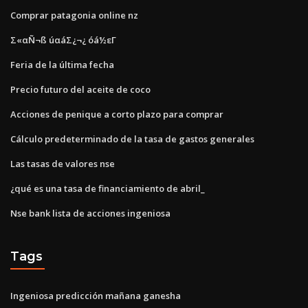
Comprar patagonia online nz
Σ«αÑ¬ß úαáΣ¿¬¿ óá½εΓ
Feria de la última fecha
Precio futuro del aceite de coco
Acciones de penique a corto plazo para comprar
Cálculo predeterminado de la tasa de gastos generales
Las tasas de valores nse
¿qué es una tasa de financiamiento de abril_
Nse bank lista de acciones ingeniosa
Tags
Ingeniosa predicción mañana ganesha