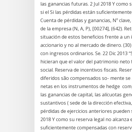
las ganancias futuras. 2 Jul 2018 Y como su
si el Si las pérdidas están suficienteme
Cuenta de pérdidas y ganancias, Nº clave
de la empresa (N, A, P), [00274], (642). Re
situación de estos beneficios frente a un
accionario y no al mercado de dinero. (3
con ingresos ordinarios. Se. 22 Dic 2013 “
hicieran que el valor del patrimonio neto fu
social. Reserva de incentivos fiscais. Reser
diferidos são compensados so- mente se 3.
netas en los instrumentos de hedge comp
las ganancias de capital, las alícuotas gen
sustantivos ( sede de la dirección efectiva
pérdidas de ejercicios anteriores pueden 
2018 Y como su reserva legal no alcanza el 
suficientemente compensadas con reserva